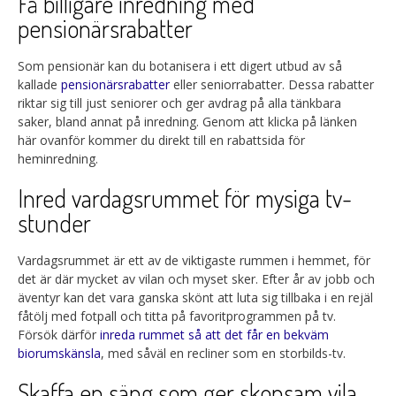
Få billigare inredning med
pensionärsrabatter
Som pensionär kan du botanisera i ett digert utbud av så
kallade
pensionärsrabatter
eller seniorrabatter. Dessa rabatter
riktar sig till just seniorer och ger avdrag på alla tänkbara
saker, bland annat på inredning. Genom att klicka på länken
här ovanför kommer du direkt till en rabattsida för
heminredning.
Inred vardagsrummet för mysiga tv-
stunder
Vardagsrummet är ett av de viktigaste rummen i hemmet, för
det är där mycket av vilan och myset sker. Efter år av jobb och
äventyr kan det vara ganska skönt att luta sig tillbaka i en rejäl
fåtölj med fotpall och titta på favoritprogrammen på tv.
Försök därför
inreda rummet så att det får en bekväm
biorumskänsla
, med såväl en recliner som en storbilds-tv.
Skaffa en säng som ger skonsam vila