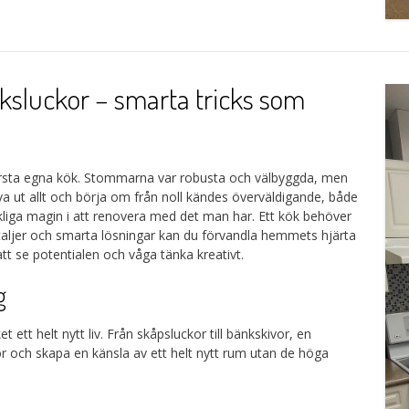
ksluckor – smarta tricks som
a första egna kök. Stommarna var robusta och välbyggda, men
va ut allt och börja om från noll kändes överväldigande, både
rkliga magin i att renovera med det man har. Ett kök behöver
 detaljer och smarta lösningar kan du förvandla hemmets hjärta
t se potentialen och våga tänka kreativt.
g
t ett helt nytt liv. Från skåpsluckor till bänkskivor, en
r och skapa en känsla av ett helt nytt rum utan de höga