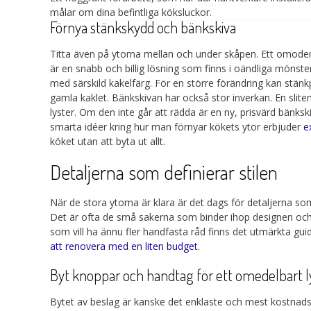
målar om dina befintliga köksluckor.
Förnya stänkskydd och bänkskiva
Titta även på ytorna mellan och under skåpen. Ett omoder
är en snabb och billig lösning som finns i oändliga mönster.
med särskild kakelfärg. För en större förändring kan stänkpa
gamla kaklet. Bänkskivan har också stor inverkan. En sliten 
lyster. Om den inte går att rädda är en ny, prisvärd bänkski
smarta idéer kring hur man förnyar kökets ytor erbjuder
e
köket utan att byta ut allt.
Detaljerna som definierar stilen
När de stora ytorna är klara är det dags för detaljerna som
Det är ofta de små sakerna som binder ihop designen och
som vill ha ännu fler handfasta råd finns det utmärkta gu
att renovera med en liten budget
.
Byt knoppar och handtag för ett omedelbart l
Bytet av beslag är kanske det enklaste och mest kostnadse