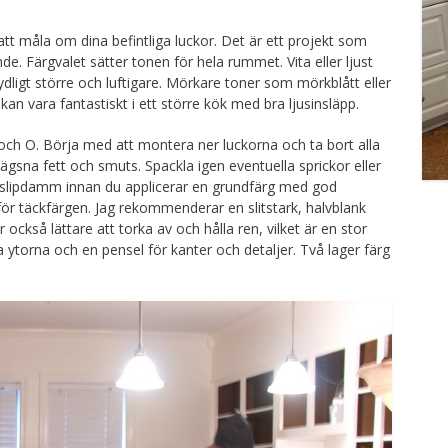
tt måla om dina befintliga luckor. Det är ett projekt som
. Färgvalet sätter tonen för hela rummet. Vita eller ljust
ydligt större och luftigare. Mörkare toner som mörkblått eller
n vara fantastiskt i ett större kök med bra ljusinsläpp.
A och O. Börja med att montera ner luckorna och ta bort alla
gsna fett och smuts. Spackla igen eventuella sprickor eller
lt slipdamm innan du applicerar en grundfärg med god
ör täckfärgen. Jag rekommenderar en slitstark, halvblank
 också lättare att torka av och hålla ren, vilket är en stor
ora ytorna och en pensel för kanter och detaljer. Två lager färg