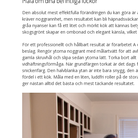
Måla om dina befintliga luckor
Den absolut mest effektfulla förändringen du kan göra är a
kräver noggrannhet, men resultatet kan bli häpnadsväckande
gråa nyanser kan få ett litet och mörkt kök att kännas bet
skogsgrönt skapar en ombonad och elegant känsla, vilket ka
För ett professionellt och hållbart resultat är förarbetet 
beslag. Rengör ytorna noggrant med målartvätt för att avlä
gamla skruvhål och slipa sedan ytorna lätt. Torka bort al
vidhäftningsförmåga. När grundfärgen torkat är det dags f
snickerifärg. Den halvblanka ytan är inte bara snygg, den är
fördel i ett kök. Måla med en liten, luddfri roller på de st
ger nästan alltid det bästa och mest täckande resultatet.