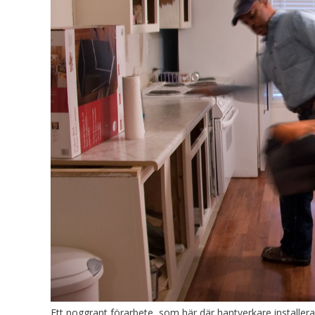
Ett noggrant förarbete, som här där hantverkare installerar 